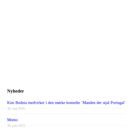
Nyheder
Kim Bodnia medvirker i den mørke komedie ‘Manden der stjal Portugal’
30. maj 2026
Momo
30. juni 2025