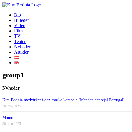
Skip
to
Bio
content
Billeder
Video
Film
TV
Teater
Nyheder
Artikler
group1
Nyheder
Kim Bodnia medvirker i den mørke komedie ‘Manden der stjal Portugal’
30. maj 2026
Momo
30. juni 2025