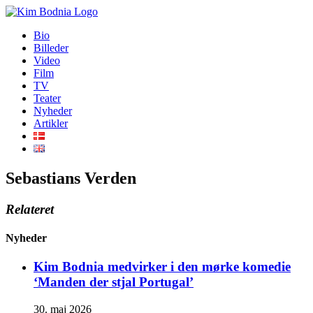
Skip
to
Bio
content
Billeder
Video
Film
TV
Teater
Nyheder
Artikler
Sebastians Verden
Relateret
Nyheder
Kim Bodnia medvirker i den mørke komedie
‘Manden der stjal Portugal’
30. maj 2026