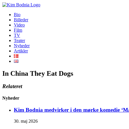
Skip
to
Bio
content
Billeder
Video
Film
TV
Teater
Nyheder
Artikler
In China They Eat Dogs
Relateret
Nyheder
Kim Bodnia medvirker i den mørke komedie ‘Man
30. maj 2026