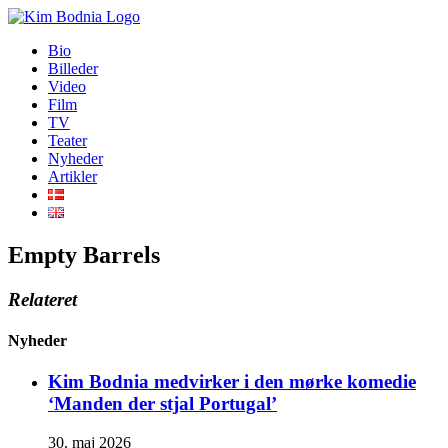
Skip
to
Bio
content
Billeder
Video
Film
TV
Teater
Nyheder
Artikler
Empty Barrels
Relateret
Nyheder
Kim Bodnia medvirker i den mørke komedie
‘Manden der stjal Portugal’
30. maj 2026